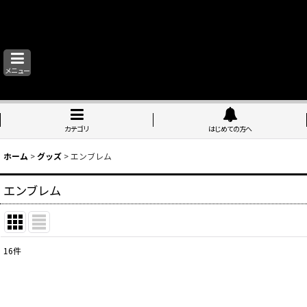
メニュー
カテゴリ
はじめての方へ
ホーム
>
グッズ
>
エンブレム
エンブレム
16
件
表示数
:
並び順
: