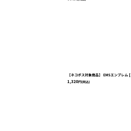
【ネコポス対象商品】 EMSエンブレム
[
1,320
円
(税込)