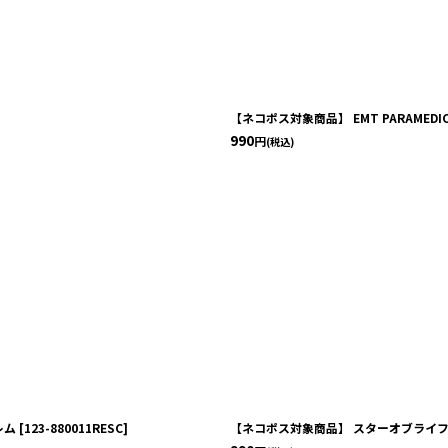
【ネコポス対象商品】 EMT PARAMED
990
円
(税込)
レム
[
123-880011RESC
]
【ネコポス対象商品】 スターオブライフ 