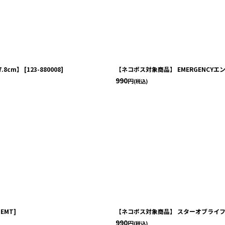
.8cm】
[
123-880008
]
【ネコポス対象商品】 EMERGENCYエ
990
円
(税込)
3EMT
]
【ネコポス対象商品】 スターオブライフA
990
円
(税込)