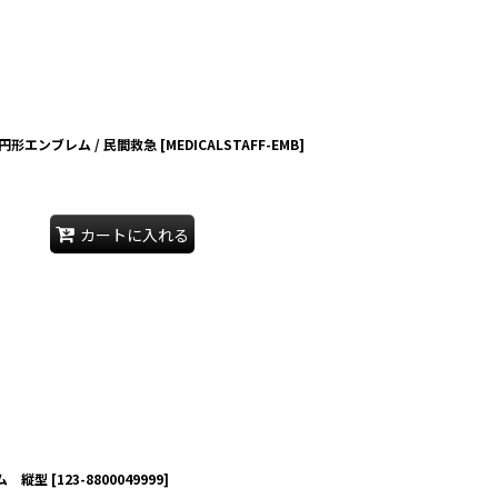
 円形エンブレム / 民間救急
[
MEDICALSTAFF-EMB
]
カートに入れる
ム 縦型
[
123-8800049999
]