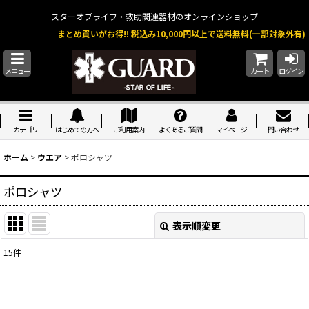
スターオブライフ・救助関連器材のオンラインショップ
まとめ買いがお得!! 税込み10,000円以上で送料無料(一部対象外有)
メニュー
カート
ログイン
カテゴリ
はじめての方へ
ご利用案内
よくあるご質問
マイページ
問い合わせ
ホーム
>
ウエア
>
ポロシャツ
ポロシャツ
表示順変更
閉じる
15
件
表示数
:
並び順
: