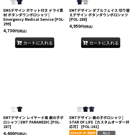
EMSデザイン ポケット付き ドライ素
EMTデザイン ダブルフェイス 切り替
材 ボタンダウンポロシャツ |
えデザイン ボタンダウンポロシャツ
Emergency Medical Service
[
POL-
[
POL-288
]
299
]
4,950
円
(税込)
4,730
円
(税込)
カートに入れる
カートに入れる
EMTデザイン レイヤード風 鹿の子ポ
EMTデザイン 鹿の子ポロシャツ |
ロシャツ | EMT PARAMEDIC
[
POL-
STAR OF LIFE【カスタムオーダー対
287
]
応可】
[
POL-161
]
4,400
円
(税込)