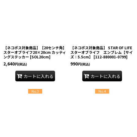
【ネコポス対象商品】【20センチ角】
【ネコポス対象商品】 STAR OF LIFE
スターオブライフ20×20cm カッティ
スターオブライフ エンブレム【サイ
ングステッカー
[
SOL20cm
]
ズ：5.5cm】
[
112-880001-0799
]
2,640
990
円
円
(税込)
(税込)
カートに入れる
カートに入れる
No.3
No.4