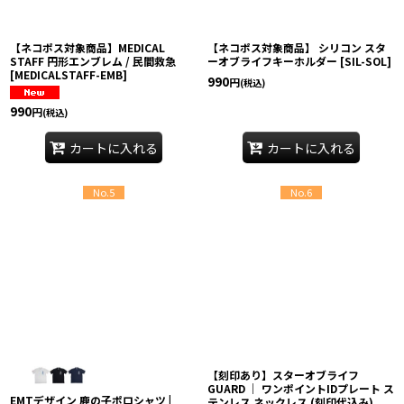
【ネコポス対象商品】MEDICAL
【ネコポス対象商品】 シリコン スタ
STAFF 円形エンブレム / 民間救急
ーオブライフキーホルダー
[
SIL-SOL
]
[
MEDICALSTAFF-EMB
]
990
円
(税込)
990
円
(税込)
カートに入れる
カートに入れる
No.5
No.6
【刻印あり】スターオブライフ
GUARD ｜ ワンポイントIDプレート ス
EMTデザイン 鹿の子ポロシャツ |
テンレス ネックレス (刻印代込み)