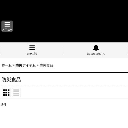
メニュー
カテゴリ
はじめての方へ
ホーム
>
防災アイテム
>
防災食品
防災食品
5
件
表示数
:
並び順
: