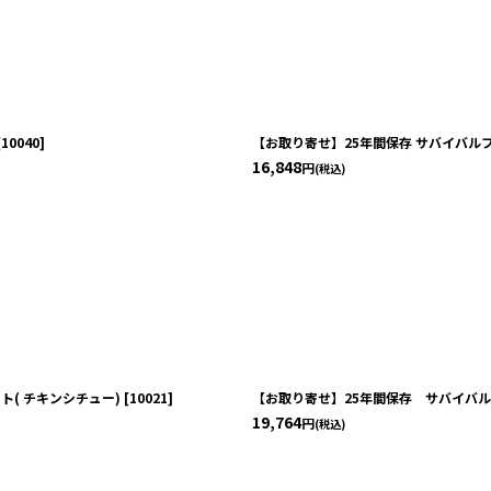
絞り込む
[
10040
]
【お取り寄せ】25年間保存 サバイバルフ
16,848
円
(税込)
ト( チキンシチュー)
[
10021
]
【お取り寄せ】25年間保存 サバイバル
19,764
円
(税込)