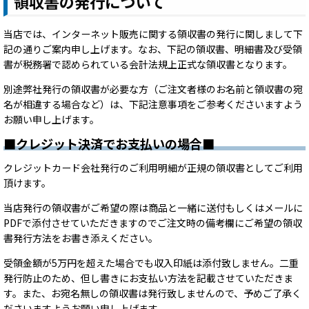
領収書の発行について
当店では、インターネット販売に関する領収書の発行に関しまして下
記の通りご案内申し上げます。なお、下記の領収書、明細書及び受領
書が税務署で認められている会計法規上正式な領収書となります。
別途弊社発行の領収書が必要な方（ご注文者様のお名前と領収書の宛
名が相違する場合など）は、下記注意事項をご参考くださいますよう
お願い申し上げます。
■クレジット決済でお支払いの場合■
クレジットカード会社発行のご利用明細が正規の領収書としてご利用
頂けます。
当店発行の領収書がご希望の際は商品と一緒に送付もしくはメールに
PDFで添付させていただきますのでご注文時の備考欄にご希望の領収
書発行方法をお書き添えください。
受領金額が5万円を超えた場合でも収入印紙は添付致しません。二重
発行防止のため、但し書きにお支払い方法を記載させていただきま
す。また、お宛名無しの領収書は発行致しませんので、予めご了承く
ださいますようお願い申し上げます。