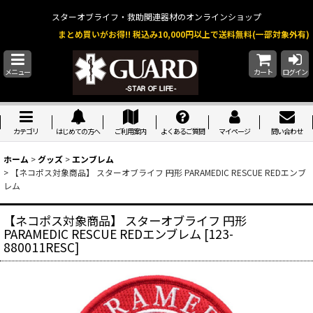
スターオブライフ・救助関連器材のオンラインショップ
まとめ買いがお得!! 税込み10,000円以上で送料無料(一部対象外有)
メニュー
カート
ログイン
カテゴリ
はじめての方へ
ご利用案内
よくあるご質問
マイページ
問い合わせ
ホーム
>
グッズ
>
エンブレム
>
【ネコポス対象商品】 スターオブライフ 円形 PARAMEDIC RESCUE REDエンブ
レム
【ネコポス対象商品】 スターオブライフ 円形
PARAMEDIC RESCUE REDエンブレム
[
123-
880011RESC
]