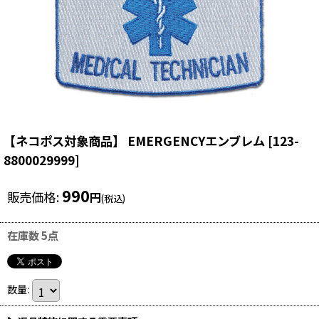
【ネコポス対象商品】 EMERGENCYエンブレム
[
123-
8800029999
]
990
販売価格
:
円
(税込)
在庫数 5点
数量
: