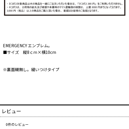
EMERGENCY エンブレム。
■サイズ 縦8ｃｍ×横10cm
※裏面糊無し。縫いつけタイプ
レビュー
0
件のレビュー