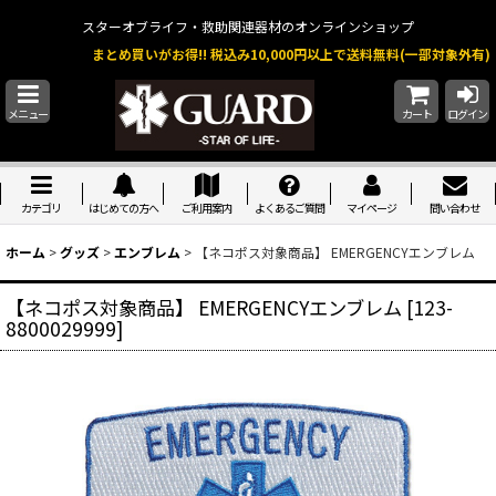
スターオブライフ・救助関連器材のオンラインショップ
まとめ買いがお得!! 税込み10,000円以上で送料無料(一部対象外有)
メニュー
カート
ログイン
カテゴリ
はじめての方へ
ご利用案内
よくあるご質問
マイページ
問い合わせ
ホーム
>
グッズ
>
エンブレム
>
【ネコポス対象商品】 EMERGENCYエンブレム
【ネコポス対象商品】 EMERGENCYエンブレム
[
123-
8800029999
]