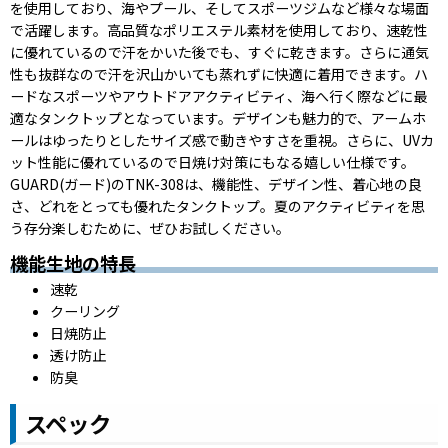
を使用しており、海やプール、そしてスポーツジムなど様々な場面
で活躍します。
高品質なポリエステル素材を使用しており、速乾性
に優れているので汗をかいた後でも、すぐに乾きます。さらに通気
性も抜群なので汗を沢山かいても蒸れずに快適に着用できます。ハ
ードなスポーツやアウトドアアクティビティ、海へ行く際などに最
適なタンクトップとなっています。
デザインも魅力的で、アームホ
ールはゆったりとしたサイズ感で動きやすさを重視。さらに、UVカ
ット性能に優れているので日焼け対策にもなる嬉しい仕様です。
GUARD(ガード)のTNK-308は、機能性、デザイン性、着心地の良
さ、どれをとっても優れたタンクトップ。夏のアクティビティを思
う存分楽しむために、ぜひお試しください。
機能生地の特長
速乾
クーリング
日焼防止
透け防止
防臭
スペック