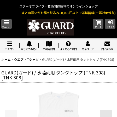
スターオブライフ・救助関連器材のオンラインショップ
まとめ買いがお得!! 税込み10,000円以上で送料無料(一部対象外有)
メニュー
カート
ログイン
カテゴリ
はじめての方へ
ご利用案内
よくあるご質問
マイページ
問い合わせ
ホーム
>
ウエア
>
Tシャツ
>
GUARD(ガード) / 水陸両用 タンクトップ (TNK-308)
GUARD(ガード) / 水陸両用 タンクトップ (TNK-308)
[
TNK-308
]