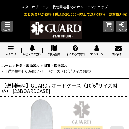
スターオブライフ・救助関連器材のオンラインショップ
まとめ買いがお得!! 税込み10,000円以上で送料無料(一部対象外有)
メニュー
カート
ログイン
カテゴリ
はじめての方へ
ご利用案内
よくあるご質問
マイページ
問い合わせ
ホーム
>
救急・救助器材
>
固定・搬送器材
>
【送料無料】GUARD / ボードケース（10'6"サイズ対応）
【送料無料】GUARD / ボードケース（10'6"サイズ対
応）
[
23BOARDCASE
]