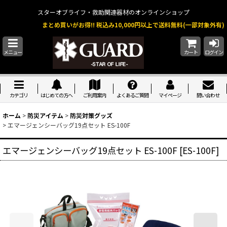
スターオブライフ・救助関連器材のオンラインショップ
まとめ買いがお得!! 税込み10,000円以上で送料無料(一部対象外有)
メニュー
カート
ログイン
カテゴリ
はじめての方へ
ご利用案内
よくあるご質問
マイページ
問い合わせ
ホーム
>
防災アイテム
>
防災対策グッズ
>
エマージェンシーバッグ19点セット ES-100F
エマージェンシーバッグ19点セット ES-100F
[
ES-100F
]