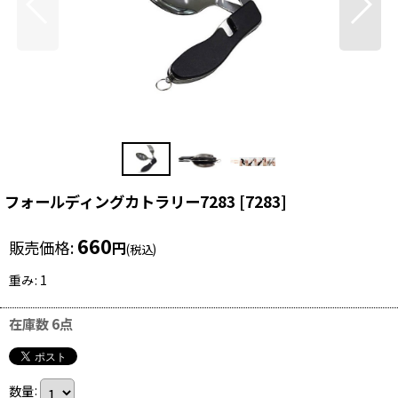
フォールディングカトラリー7283
[
7283
]
660
販売価格
:
円
(税込)
重み
:
1
在庫数 6点
数量
: