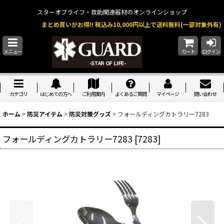
スターオブライフ・救助関連器材のオンラインショップ
まとめ買いがお得!! 税込み10,000円以上で送料無料(一部対象外有)
メニュー
カート
ログイン
カテゴリ
はじめての方へ
ご利用案内
よくあるご質問
マイページ
問い合わせ
ホーム
>
防災アイテム
>
防災対策グッズ
>
フォールディングカトラリー7283
フォールディングカトラリー7283
[
7283
]