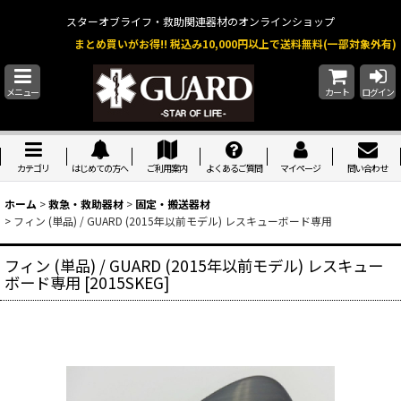
スターオブライフ・救助関連器材のオンラインショップ
まとめ買いがお得!! 税込み10,000円以上で送料無料(一部対象外有)
メニュー
カート
ログイン
カテゴリ
はじめての方へ
ご利用案内
よくあるご質問
マイページ
問い合わせ
ホーム
>
救急・救助器材
>
固定・搬送器材
>
フィン (単品) / GUARD (2015年以前モデル) レスキューボード専用
フィン (単品) / GUARD (2015年以前モデル) レスキュー
ボード専用
[
2015SKEG
]