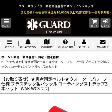
スターオブライフ・救助関連器材のオンラインショップ
まとめ買いがお得!! 税込み10,000円以上で送料無料(一部対象外有)
メニュー
カート
ログイン
カテゴリ
はじめての方へ
ご利用案内
よくあるご質問
マイページ
問い合わせ
ホーム
>
救急・救助器材
>
固定・搬送器材
>
【お取り寄せ】★患者固定ベルト★ウォータープルーフ仕様 プラスチック製バ
ックル コーティングストラップ2本セット
【お取り寄せ】★患者固定ベルト★ウォータープルーフ
仕様 プラスチック製バックル コーティングストラップ2
本セット
[
WAK-WCS-2-2
]