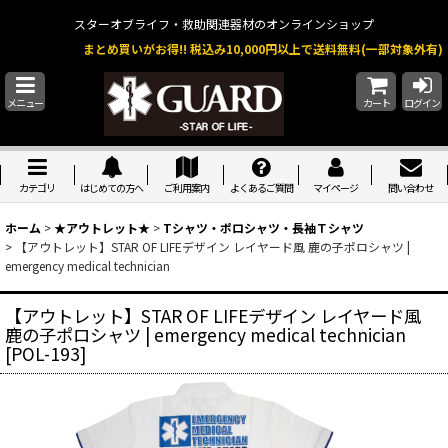
スターオブライフ・救助関連器材のオンラインショップ
まとめ買いがお得!! 税込み10,000円以上で送料無料(一部対象外有)
メニュー
カート
ログイン
カテゴリ
はじめての方へ
ご利用案内
よくあるご質問
マイページ
問い合わせ
ホーム
>
★アウトレット★
>
Tシャツ・ポロシャツ・長袖Ｔシャツ
>
【アウトレット】STAR OF LIFEデザイン レイヤード風 鹿の子ポロシャツ |
emergency medical technician
【アウトレット】STAR OF LIFEデザイン レイヤード風
鹿の子ポロシャツ | emergency medical technician
[
POL-193
]