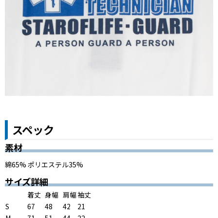
スペック
素材
綿65% ポリエステル35%
サイズ詳細
着丈
身幅
肩幅
袖丈
S
67
48
42
21
M
71
51
44
22