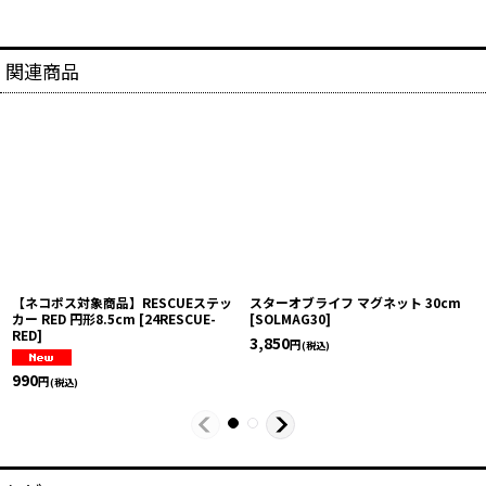
関連商品
【ネコポス対象商品】RESCUEステッ
スターオブライフ マグネット 30cm
カー RED 円形8.5cm
[
24RESCUE-
[
SOLMAG30
]
RED
]
3,850
円
(税込)
990
円
(税込)